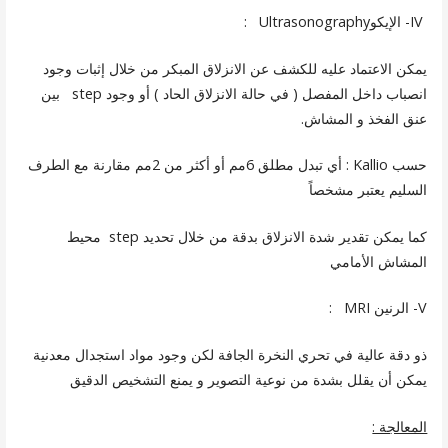
IV- الإيكوUltrasonography :
يمكن الاعتماد عليه للكشف عن الانزلاق المبكر من خلال إثبات وجود
انصباب داخل المفصل ( في حالة الانزلاق الحاد ) أو وجود step بين
عنق الفخذ و المشاش.
حسب Kallio : أي تبدل مطلق 6مم أو أكثر من 2مم مقارنة مع الطرف
السليم يعتبر مشخصاً
كما يمكن تقدير شدة الانزلاق بدقة من خلال تحديد step محيط
المشاش الأمامي
V- الرنين MRI :
ذو دقة عالية في تحري النخرة الجافة لكن وجود مواد استجدال معدنية
يمكن أن يقلل بشدة من نوعية التصوير و يمنع التشخيص الدقيق
المعالجة :