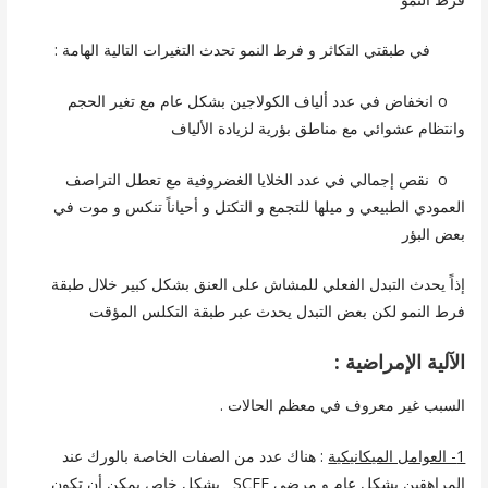
في طبقتي التكاثر و فرط النمو تحدث التغيرات التالية الهامة :
o انخفاض في عدد ألياف الكولاجين بشكل عام مع تغير الحجم
وانتظام عشوائي مع مناطق بؤرية لزيادة الألياف
o نقص إجمالي في عدد الخلايا الغضروفية مع تعطل التراصف
العمودي الطبيعي و ميلها للتجمع و التكتل و أحياناً تنكس و موت في
بعض البؤر
إذاً يحدث التبدل الفعلي للمشاش على العنق بشكل كبير خلال طبقة
فرط النمو لكن بعض التبدل يحدث عبر طبقة التكلس المؤقت
الآلية الإمراضية :
السبب غير معروف في معظم الحالات .
1- العوامل الميكانيكية
: هناك عدد من الصفات الخاصة بالورك عند
المراهقين بشكل عام و مرضى SCFE بشكل خاص يمكن أن تكون