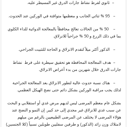
– ثانوي لفرط نشاط جارات الدرق غير المسيطر عليه.
– 95 % ثنائي الجانب و معظمها متواقتة في الوركين عند الحدوث.
– 50 % من الحالات تعالج محافظاً بالمعالجة الدوائية للداء الكلوي
بما في ذلك الزرع و 50 % جراحياً للانزلاق.
– الذكور أكثر ميلاً لتقدم الانزلاق و الحاجة للتثبيت الجراحي.
– هدف المعالجة المحافظة هو تحقيق سيطرة على فرط نشاط
جارات الدرق خلال شهرين من بدء أعراض الانزلاق.
– هناك نسبة حدوث عالية لتطور الانزلاق بعد المعالجة الجراحية
لذلك يجب مراقبة الوركين بشكل دائم حتى نضج الهيكل العظمي.
بشكل عام معظم المرضى ليس لديهم مرض غدي أو استقلابي و البحث
عن سبب غدي للانزلاق غير مجدي إلى حد كبير. إن النمو و النضج عند
هؤلاء المرضى لا يختلف عن المرضى الطبيعيين بالرغم من ميلهم
لامتلاك وزن زائد (الذكور) و طرفين سفليين طويلين نسبياً (كلا الجنسين)