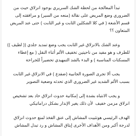
تبدأ المعالجة من لحظة الشك السريري بوجود انزلاق حيث من
الضروري وضع المريض على نقالة (منعه من السير) و مرافقته إلى
قسم الأشعة ( في كلا الشكلين الثابت و غير الثابت ) حتى عند المريض
المتعاون ؟؟
وعند الشك بالانزلاق غير الثابت يجب وضع تمديد جلدي (( لطيف ))
للطرف و هو مفيد من ناحيتين تخفيف الألم أثناء النقل ( مع إعطاء
المسكنات المناسبة ) و البدء بالشد التمهيدي تحضيراً للجراحة
يجب ألا تجرى الصورة الجانبية (ضفدع ) في الانزلاق غير الثابت
بسبب الألم الشديد غير الضروري الذي تحدثه وضعية التصوير
و يجب الانتباه بشدة إلى إمكانية حدوث انزلاق حاد بعد تشخيص
انزلاق مزمن خفيف لأن ذلك يغير الإنذار بشكل دراماتيكي
الهدف الرئيسي هوتثبيت المشاش إلى عنق الفخذ لمنع حدوث انزلاق
لدرجة أكبر ومن الأهداف الأخرى إيثاق المشاش و رد تبدل المشاش