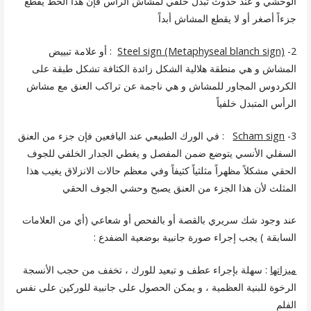
الوحشي و عند حدوث تبدل خلفي لمشاش الرأس فإن هذا الخط يقطع
جزءاً أصغر أو لا يقطع المشاش أبداً
2-
Steel sign (Metaphyseal blanch sign)
: أو علامة تبييض
المشاش و هي منطقة هلالية الشكل زائدة الكثافة تشكل طبقة على
الكردوس المجاور للمشاش و هي ناجمة عن تراكب العنق مع مشاش
الرأس المتبدل خلفياً
3-
sign
Scham
: في الورك الطبيعي عند اليافعين فإن جزء من العنق
السفلي الأنسي يتوضع ضمن المفصل و يغطي الجدار الخلفي للجوف
الحقي مشكلاً مظهراً مثلثياً كثيفاً وفي معظم حالات الانزلاق يغيب هذا
المثلث لأن هذا الجزء من العنق يصبح وحشي الجوف الحقي
عند وجود شك سريري بالقصة أو بالفحص أو شعاعي (أي من العلامات
السابقة ) يجب إجراء صورة جانبية بوضعية الضفدع :
ميزاتها
: سهلة بإجراء عطف و تبعيد للورك ، تخفف من حجب الأنسجة
الرخوة للبنية العظمية ، و يمكن الحصول على جانبية للوركين على نفس
الفلم