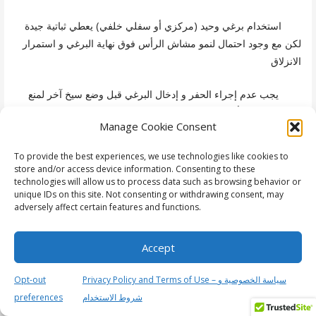
استخدام برغي وحيد (مركزي أو سفلي خلفي) يعطي ثباتية جيدة
لكن مع وجود احتمال لنمو مشاش الرأس فوق نهاية البرغي و استمرار
الانزلاق
يجب عدم إجراء الحفر و إدخال البرغي قبل وضع سيخ آخر لمنع
حدوث الدوران أو distraction للمشاش على العنق ( هذا يحمل خطر
Manage Cookie Consent
أذية التروية الدموية بآلية الفتل ) ويمكن استخدامه كدليل لبرغي آخر (
إضافة برغي ثاني تزيد الثباتية 33% لكن مع زيادة أكبر في نسبة
To provide the best experiences, we use technologies like cookies to
الاختلاطات ) طبعاً يجب أن يكون سفلي نسبة للأول و نتجنب الربع
store and/or access device information. Consenting to these
العلوي الأمامي
technologies will allow us to process data such as browsing behavior or
unique IDs on this site. Not consenting or withdrawing consent, may
adversely affect certain features and functions.
الاختلاطات المتعلقة بالبراغي :
Accept
اختراق المسافة المفصلية (ألم ، تحدد حركة ، تخرب المفصل ،
الانحلال الغضروفي)
Privacy Policy and Terms of Use – سياسة الخصوصية و
Opt-out
شروط الاستخدام
preferences
كسور عنق الفخذ و منطقة المدورين ناجمة عن القوة المتركزة