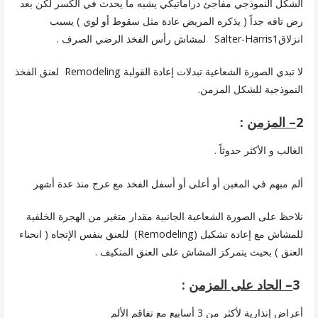
الشكل النموذجي مفاجئ دراماتيكي يشبه ما يحدث في الكسر لكن بعد
رض تافه جداً ( يذكره المريض عادة مثل سقوط أو لوي ) يسبب
انزلاقSalter-Harris1 لمشاش رأس الفخذ الرضي الصرف .
لا تبدي الصورة الشعاعية تبدلات إعادة القولبة Remodeling لعنق الفخذ
النموذجية للشكل المزمن.
2
– المزمن
:
الغالب و الأكثر حدوثاً .
ألم مبهم في المغبن أو أعلى أو أسفل الفخذ مع عرج منذ عدة أشهر
نلاحظ على الصورة الشعاعية الجانبية مقدار متغير من الهجرة الخلفية
للمشاش مع إعادة تشكيل (Remodeling) للعنق بنفس الإتجاه ( انحناء
العنق ) بحيث يتمركز المشاش على العنق المتكيف .
3
– الحاد على المزمن
:
أعراض إنذارية لأكثر من 3 أسابيع مع تفاقم الألم