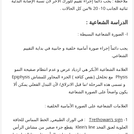
ملاحظة : يجب دائماً إجراء تقييم للورك الآخر لأن نسبة الإصابة البدئية
ثنائية الجانب 10- 20 %من كل الحالات .
الدراسة الشعاعية :
I- الصورة الشعاعية البسيطة :
يجب دائماً إجراء صورة أمامية خلفية و جانبية في بداية التقييم
الشعاعي.
العلامة الشعاعية الأبكر هي ازدياد عرض و عدم انتظام صفيحة النمو
Physis مع تخلخل (نقص كثافة ) الجزء المجاور للمشاش Epiphysis
و تسمى هذه المرحلة /ما قبل الانزلاق/ لأن التبدل الفعلي يمكن ألا
يكون واضحاً على الصورة الشعاعية
العلامات الشعاعية على الصورة الأمامية الخلفية :
1-
sign
Trethowan’s
: في الورك الطبيعي, الخط المماس للحافة
العلوية لعنق الفخذ Klein’s line يقطع جزء صغير من مشاش الرأس