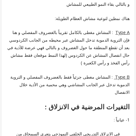
و بالتالي بقاء النمو الطبيعي للمشاش
هناك نمطين لتوعية مشاش العظام الطويلة:
Type A
: المشاش مغطى بالكامل تقريباً بالغضروف المفصلي و هنا
فإن التروية الدموية تدخل المشاش عبر محيطه من الجانب الكردوسي
بعد أن تقطع المنطقة ما حول الغضروف و بالتالي فهي عرضة للأذية في
حال انفصال المشاش عن الكردوس (لهذا النمط موقعان فقط مشاش
رأس الفخذ و رأس الكعبرة )
Type B
: المشاش مغطى جزئياً فقط بالغضروف المفصلي و التروية
الدموية تدخل عبر الجانب المشاشي وهي محمية من الأذية خلال
الانفصال
التغيرات المرضية في الانزلاق :
1- عيانياً :
في الانزلاق التدريجي الخلفي النموذجي يتعرى السمحاق من