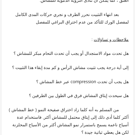
العنق ، كما يمكن أن تتأذى التروية الدموية للمشاش.
بعد انتهاء التثبيت نحرر الطرف و نجري حركات المدى الكامل
لمفصل الورك للتأكد من عدم اختراق البراغي للمفصل
ملاحظات و تساؤلات
:
هل تحدث مواد الاستجدال أو يجب أن تحدث التحام مبكر للمشاش ؟
إلى أية درجة يجب تثبيت مشاش الرأس و كم مدة إبقاء هذا التثبيت ؟
هل يجب أن تحدث compression عبر خط المشاش ؟
هل سيحدث إيثاق المشاش فرق في الطول بين الطرفين ؟
من المسلم به أنه كلما زاد اختراق صفيحة النمو ( خط المشاش )
أكثر كلما أدى ذلك إلى إيثاق محتمل للمشاش أكثر. فاستخدام عدة
أسياخ ناعمة يسمح باستمرار نمو المشاش أكثر من الأسياخ المحلزنة
لكن هل يعطي ثباتية جيدة ؟