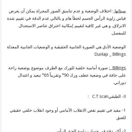
سيئاتها
: اختلاف الوضغية و عدم تناسق الصور المجراة يمكن أن يعرض
قياس زاوية الرأس الجسم لخطأ هام و بالتالي عدم الدقة في تقييم شدة
الانزلاق, و هي غير كافية لتقييم إمكانية اختراق عناصر الاستجدال
للمفصل.
الوضعية الأدق هي الصورة الجانبية الحقيقية و الوضعيات الجانبية المعدلة
Dunlap _ Billings
Billings
:
صورة أمامية خلفية للورك مع الطرف موضوع بوضعية راحة
على حافة في وضعية عطف ورك 90° وتقريباً 65° تبعيد و اعتدال
دوراني.
II- الطبقيC.T.scan :
1- مفيد في تقييم نقص الانقلاب الأمامي أو وجود انقلاب خلفي حقيقي
للعنق
2- أكثر دقة في حساب زاوية العنق الرأس