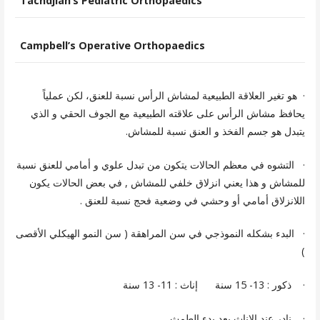
Tachdjian’s
Pediatric Orthopaedics
Campbell’s Operative Orthopaedics
· هو تغير العلاقة الطبيعية لمشاش الرأس نسبة للعنق، لكن عملياً
يحافظ مشاش الرأس على علاقته الطبيعية مع الجوف الحقي و الذي
يتبدل هو جسم الفخذ و العنق نسبة للمشاش.
· التشوه في معظم الحالات يتكون من تبدل علوي و أمامي للعنق نسبة
للمشاش و هذا يعني انزلاق خلفي للمشاش , في بعض الحالات يكون
اللانزلاق أمامي أو وحشي في وضعية فحج نسبة للعنق .
· البدء بشكله النموذجي في سن المراهقة ( سن النمو الهيكلي الأقصى
)
· ذكور : 13- 15 سنة إناث : 11- 13 سنة
· نادر عند الإناث بعد بدء الطمث .