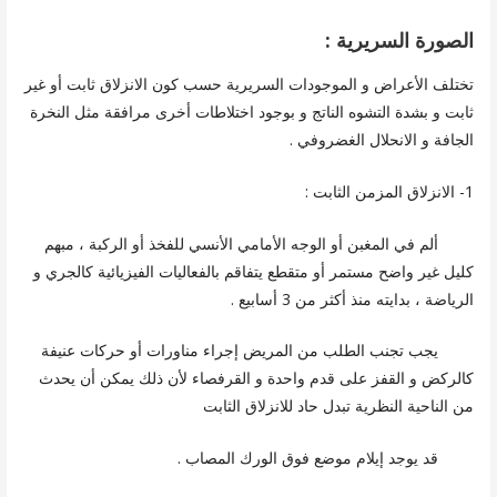
الصورة السريرية :
تختلف الأعراض و الموجودات السريرية حسب كون الانزلاق ثابت أو غير
ثابت و بشدة التشوه الناتج و بوجود اختلاطات أخرى مرافقة مثل النخرة
الجافة و الانحلال الغضروفي .
1- الانزلاق المزمن الثابت :
ألم في المغبن أو الوجه الأمامي الأنسي للفخذ أو الركبة ، مبهم
كليل غير واضح مستمر أو متقطع يتفاقم بالفعاليات الفيزيائية كالجري و
الرياضة ، بدايته منذ أكثر من 3 أسابيع .
يجب تجنب الطلب من المريض إجراء مناورات أو حركات عنيفة
كالركض و القفز على قدم واحدة و القرفصاء لأن ذلك يمكن أن يحدث
من الناحية النظرية تبدل حاد للانزلاق الثابت
قد يوجد إيلام موضع فوق الورك المصاب .