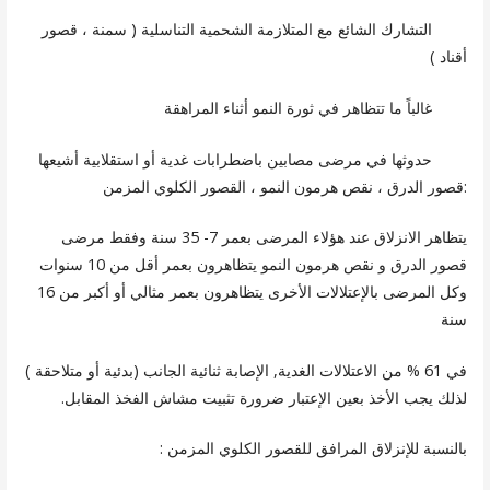
التشارك الشائع مع المتلازمة الشحمية التناسلية ( سمنة ، قصور
أقناد )
غالباً ما تتظاهر في ثورة النمو أثناء المراهقة
حدوثها في مرضى مصابين باضطرابات غدية أو استقلابية أشيعها
:قصور الدرق ، نقص هرمون النمو ، القصور الكلوي المزمن
يتظاهر الانزلاق عند هؤلاء المرضى بعمر 7- 35 سنة وفقط مرضى
قصور الدرق و نقص هرمون النمو يتظاهرون بعمر أقل من 10 سنوات
وكل المرضى بالإعتلالات الأخرى يتظاهرون بعمر مثالي أو أكبر من 16
سنة
في 61 % من الاعتلالات الغدية, الإصابة ثنائية الجانب (بدئية أو متلاحقة )
لذلك يجب الأخذ بعين الإعتبار ضرورة تثبيت مشاش الفخذ المقابل.
بالنسبة للإنزلاق المرافق للقصور الكلوي المزمن :