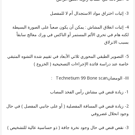
3- إثبات اختراق مواد الاستجدال أم لا للمفصل
4- إثبات انغلاق المشاش : يمكن أن يكون صعباً على الصورة البسيطة
لكنه هام في تحري الألم المستمر أو الناكس في ورك معالج سابقاً
بسبب الانزلاق
5- التصوير الطبقي المحوري ثلاثي الأبعاد في تقييم شدة التشوه المتبقي
خاصة عند دراسة فائدة الإجراءات التصحيحية ( الخزوع )
III- الومضانTechnetium 99 Bone scan :
1- زيادة قنص في مشاش رأس الفخذ المصاب
2- زيادة قنص في المسافة المفصلية ( أو على جانبي المفصل ) في حال
وجود انحلال غضروفي
3- نقص قنص في حال وجود نخرة جافة ( ذو حساسية عالية للتشخيص )