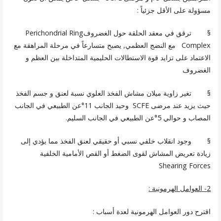
مسؤولة على الأقل جزئياً :
§ ترقق في معقد الحلقة حول الغضروفPerichondrial Ring
Complex مع النضج العظمي, يصبح متسارعاً في مرحلة المراهقة مع
الاعتماد على تزايد قوة الاستطالات الحليمية المتداخلة بين العظم و
الغضروف
§ تغير زاوية ميلان مشاش الفخذ العلوي نسبة لعنق و جسم الفخذ
حيث يزيد عند مرضى SCFE وحيد الجانب 11°عن الطبيعي في الجانب
المصاب و حوالي 5°عن الطبيعي في الجانب السليم.
§ وجود انقلاب خلفي نسبي أو حقيقي لعنق الفخذ مما يؤدي إلى
زيادة تعريض المشاش لقوى الضغط أو القص الأمامية الخلفية
Shearing Forces
2- العوامل الهرمونية :
اقترح دور العوامل الهرمونية لعدة أسباب :