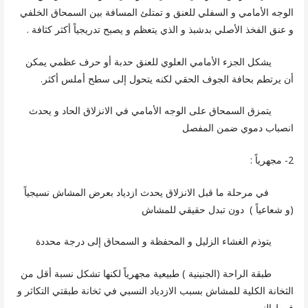
الوجه الأمامي و السفلي للعنق و تمتلئ المسافة بين السمحاق الخلفي
و عنق الفخذ الأصلي بدشبذ و الذي يتعظم و يصبح تدريجياً أكثر كثافة .
يشكل الجزء الأمامي العلوي للعنق حدبة أو حرف عظمي يمكن
أن يرتطم بحافة الجوف الحقي لكنه يتحول إلى سطح أملس أكثر.
يتمزق السمحاق على الوجه الأمامي في الانزلاق الحاد و يحدث
انصباب دموي ضمن المفصل
2- مجهرياً :
في مرحلة ما قبل الانزلاق يحدث ازدياد بعرض المشاش نسيجياً
(و شعاعياً ) دون تبدل حقيقي للمشاش
يتوذم الغشاء الزليل و المحفظة و السمحاق إلى درجة محددة
طبقة الراحة (الجنينية ) طبيعية مجهرياً لكنها تشكل نسبة أقل من
الثخانة الكلية للمشاش بسبب الازدياد النسبي في ثخانة طبقتي التكاثر و
فرط النمو