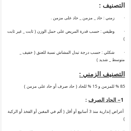
التصنيف :
· زمني : حاد _ مزمن _ حاد على مزمن .
· وظيفي : حسب قدرة المريض على حمل الوزن ( ثابت _ غير ثابت
)
· شكلي : حسب درجة تبدل المشاش نسبة للعنق ( خفيف _
متوسط _ شديد )
التصنيف الزمني :
85 % للمزمن و 15 % للحاد ( حاد صرف أو حاد على مزمن )
1
– الحاد الصرف
:
أعراض إنذارية منذ 3 أسابيع أو أقل ( ألم في المغبن أو الفخذ أو الركبة
)